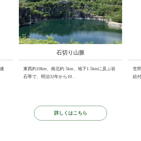
石切り山脈
連
東西約10km、南北約 5km、地下1.5kmに及ぶ岩
笠
石帯で、明治32年から10…
絵
詳しくはこちら