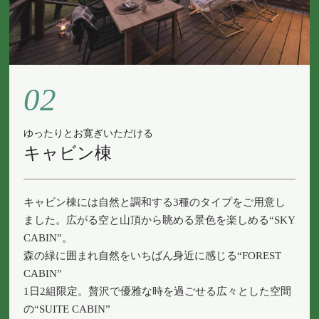
02
ゆったりとお寛ぎいただける
キャビン棟
キャビン棟には自然と調和する3種のタイプをご用意し
ました。広がる空と山頂から眺める景色を楽しめる“SKY
CABIN”。
森の緑に囲まれ自然をいちばん身近に感じる“FOREST
CABIN”
1日2組限定。贅沢で優雅な時を過ごせる広々とした空間
の“SUITE CABIN”