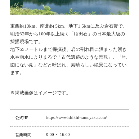
東西約10km、南北約 5km、地下1.5kmに及ぶ岩石帯で、
明治32年から100年以上続く「稲田石」の日本最大級の
採掘現場です。
地下65メートルまで採掘後、岩の割れ目に溜まった湧き
水や雨水によりまるで「古代遺跡のような景観」、「地
図にない湖」などと呼ばれ、素晴らしい絶景になってい
ます。
※掲載画像はイメージです。
https://www.ishikiri-sanmyaku.com/
公式HP
9:00 ～ 16:00
営業時間