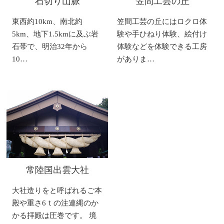
石切り山脈
笠間工芸の丘
東西約10km、南北約
笠間工芸の丘にはロクロ体
5km、地下1.5kmに及ぶ岩
験や手ひねり体験、絵付け
石帯で、明治32年から
体験などを体験できる工房
10…
がありま…
常陸国出雲大社
大社造りをと呼ばれるご本
殿や重さ6ｔの注連縄のか
かる拝殿は圧巻です。 境