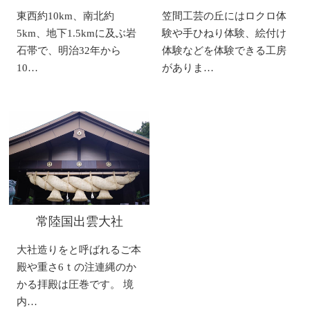
東西約10km、南北約
笠間工芸の丘にはロクロ体
5km、地下1.5kmに及ぶ岩
験や手ひねり体験、絵付け
石帯で、明治32年から
体験などを体験できる工房
10…
がありま…
常陸国出雲大社
大社造りをと呼ばれるご本
殿や重さ6ｔの注連縄のか
かる拝殿は圧巻です。 境
内…